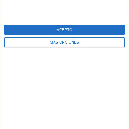
SIGUE NUESTROS TABLEROS EN
PINTEREST
ACEPTO
MÁS OPCIONES
LO MÁS VISITADO
Primer grupo consonántico: Fichas de
lectura, identificación, trazo y escritura
Mejora tu caligrafía durante las
vacaciones con este cuadernillo