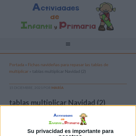
Portada
»
Fichas navideñas para repasar las tablas de
multiplicar
»
tablas multiplicar Navidad (2)
15 DICIEMBRE, 2021
POR
MARÍA
tablas multiplicar Navidad (2)
Pulsa sobre el enlace para descargar el
archivo:
Su privacidad es importante para