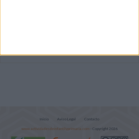
Dibujos para colorear de las Guerreras K
pop
Súper librito de 500 actividades para
Infantil y Preescolar
Lecturitas sencillas para trabajar la
comprensión lectora en nivel inicial
Inicio
Aviso Legal
Contacto
www.actividadesdeinfantilyprimaria.com
- Copyright 2026