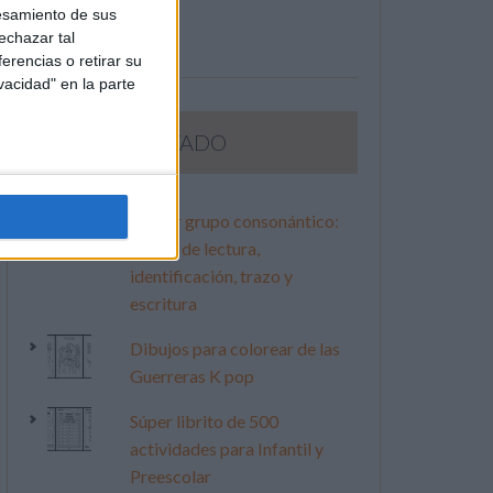
esamiento de sus
echazar tal
erencias o retirar su
vacidad" en la parte
LO MÁS VISITADO
Primer grupo consonántico:
Fichas de lectura,
identificación, trazo y
escritura
Dibujos para colorear de las
Guerreras K pop
Súper librito de 500
actividades para Infantil y
Preescolar