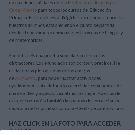
evaluaciones iniciales de
«La Eduteca» realizadas por
Oscar Alonso
para todos los cursos de Educación
Primaria. Este pack está dirigido sobre todo a conocer a
nuestros alumnos estableciendo el punto de partida
desde el que vamos a comenzar en las áreas de Lengua y
de Matemáticas.
Encontraréis una prueba sencilla, sin elementos
distractores. Los enunciados son cortos y precisos. He
utilizado los pictogramas de los amigos
de
ARASAAC
para poder ilustrar actividades
ayudándonos así a dotar a los ejercicios evaluadores de
una sencilles y aspecto visual mucho mejor. Además de
esto, encontraréis también las pautas de corrección de
cada una de las pruebas con una «Rejilla de calificación».
HAZ CLICK EN LA FOTO PARA ACCEDER
A ELLAS.