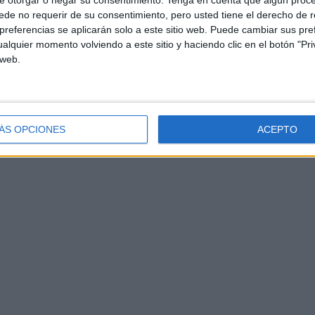
e otorgar o negar su consentimiento.
Tenga en cuenta que algún proc
de no requerir de su consentimiento, pero usted tiene el derecho de r
referencias se aplicarán solo a este sitio web. Puede cambiar sus pref
alquier momento volviendo a este sitio y haciendo clic en el botón "Pri
 web.
ÁS OPCIONES
ACEPTO