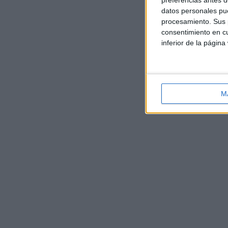
preferencias antes d
datos personales pue
procesamiento. Sus p
consentimiento en cu
inferior de la página
M