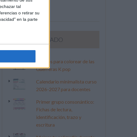
esamiento de sus
echazar tal
erencias o retirar su
vacidad" en la parte
LO MÁS VISITADO
Dibujos para colorear de las
Guerreras K pop
Calendario minimalista curso
2026-2027 para docentes
Primer grupo consonántico:
Fichas de lectura,
identificación, trazo y
escritura