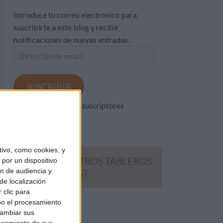
Introduce tu correo electrónico para
suscribirte a este blog y recibir
notificaciones de nuevas entradas.
Dirección
de
email
SUSCRIBIR
Únete a otros 371K suscriptores
ivo, como cookies, y
SIGUE NUESTROS TABLEROS
por un dispositivo
ón de audiencia y
EN PINTEREST
de localización
 clic para
bo el procesamiento
cambiar sus