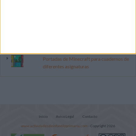
Cuenta atrás para el gran eclipse solar
2026: Cuaderno de actividades para
descubrir el gran fenómeno
Súper librito de 500 actividades para
Infantil y Preescolar
Portadas de Minecraft para cuadernos de
diferentes asignaturas
Inicio
Aviso Legal
Contacto
www.actividadesdeinfantilyprimaria.com
- Copyright 2026