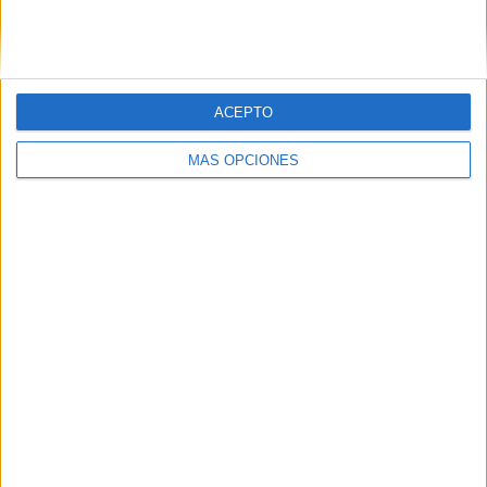
SIGUE NUESTROS TABLEROS EN
PINTEREST
ACEPTO
MÁS OPCIONES
LO MÁS VISITADO
Calendario minimalista curso 2026-2027
para docentes
Dibujos para colorear de las Guerreras K
pop