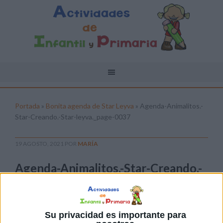
Portada
»
Bonita agenda de Star Leyva
»
Agenda-Animalitos.-
Star-Creando.-Star-leyva._page-0037
19 AGOSTO, 2021
POR
MARÍA
Agenda-Animalitos.-Star-Creando.-
Star-leyva._page-0037
Pulsa sobre el enlace para descargar el
archivo:
Su privacidad es importante para