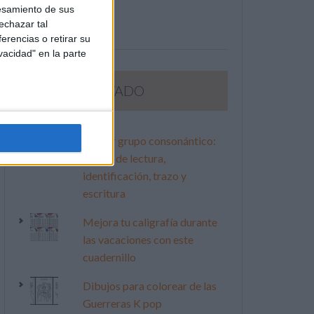
esamiento de sus
echazar tal
erencias o retirar su
vacidad" en la parte
LO MÁS VISITADO
Primer grupo consonántico:
Fichas de lectura,
identificación, trazo y
escritura
Mejora tu caligrafía durante
las vacaciones con este
cuadernillo
Dibujos para colorear de las
Guerreras K pop