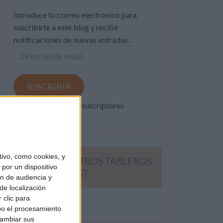
Introduce tu correo electrónico para
suscribirte a este blog y recibir
notificaciones de nuevas entradas.
Dirección
de
email
SUSCRIBIR
Únete a otros 371K suscriptores
ivo, como cookies, y
SIGUE NUESTROS TABLEROS
por un dispositivo
EN PINTEREST
ón de audiencia y
de localización
 clic para
bo el procesamiento
cambiar sus