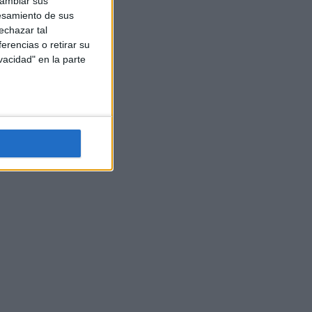
cambiar sus
esamiento de sus
echazar tal
erencias o retirar su
vacidad" en la parte