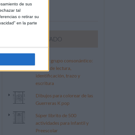
esamiento de sus
echazar tal
erencias o retirar su
vacidad" en la parte
LO MÁS VISITADO
Primer grupo consonántico:
Fichas de lectura,
identificación, trazo y
escritura
Dibujos para colorear de las
Guerreras K pop
Súper librito de 500
actividades para Infantil y
Preescolar