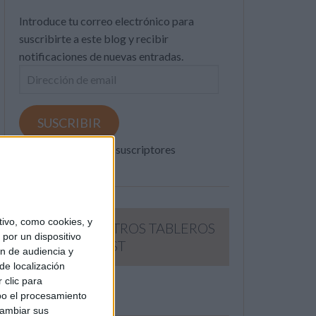
Introduce tu correo electrónico para
suscribirte a este blog y recibir
notificaciones de nuevas entradas.
Dirección
de
email
SUSCRIBIR
Únete a otros 371K suscriptores
ivo, como cookies, y
SIGUE NUESTROS TABLEROS
por un dispositivo
EN PINTEREST
ón de audiencia y
de localización
 clic para
bo el procesamiento
cambiar sus