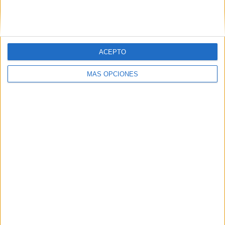
SIGUE NUESTROS TABLEROS EN
PINTEREST
ACEPTO
MÁS OPCIONES
LO MÁS VISITADO
Primer grupo consonántico: Fichas de
lectura, identificación, trazo y escritura
Mejora tu caligrafía durante las
vacaciones con este cuadernillo