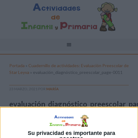
Portada
»
Cuadernillo de actividades: Evaluación Preescolar de
Star Leyva
»
evaluación_diagnóstico_preescolar_page-0011
23 MARZO, 2021
POR
MARÍA
evaluación_diagnóstico_preescolar_pa
0011
Pulsa sobre el enlace para descargar el
archivo:
Su privacidad es importante para