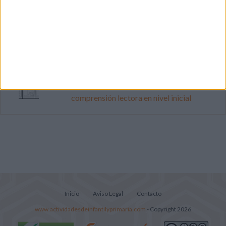
Dibujos para colorear de las Guerreras K
pop
Súper librito de 500 actividades para
Infantil y Preescolar
Lecturitas sencillas para trabajar la
comprensión lectora en nivel inicial
Inicio
Aviso Legal
Contacto
www.actividadesdeinfantilyprimaria.com
- Copyright 2026