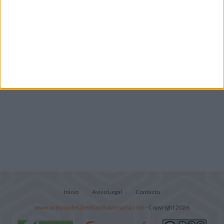
Lecturitas sencillas para trabajar la
comprensión lectora en nivel inicial
Inicio
Aviso Legal
Contacto
www.actividadesdeinfantilyprimaria.com
- Copyright 2026