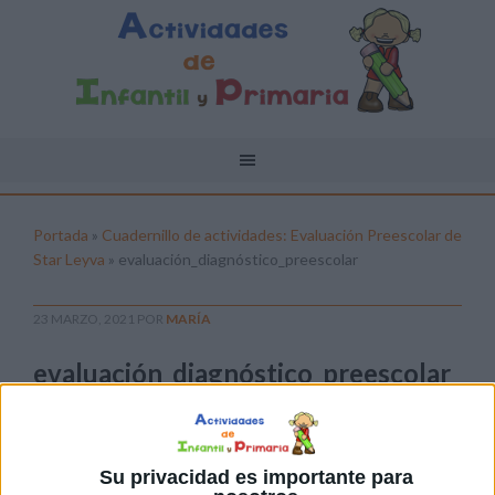
Portada
»
Cuadernillo de actividades: Evaluación Preescolar de
Star Leyva
»
evaluación_diagnóstico_preescolar
23 MARZO, 2021
POR
MARÍA
evaluación_diagnóstico_preescolar
Pulsa sobre el enlace para descargar el
archivo:
Su privacidad es importante para