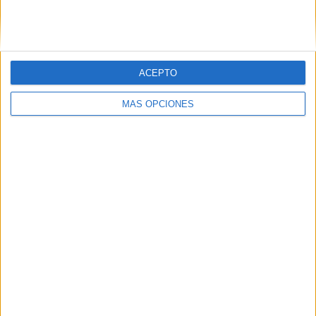
ACEPTO
LO MÁS VISITADO
MÁS OPCIONES
Primer grupo consonántico: Fichas de
lectura, identificación, trazo y escritura
Dibujos para colorear de las Guerreras K
pop
Súper librito de 500 actividades para
Infantil y Preescolar
Mejora tu caligrafía durante las
vacaciones con este cuadernillo