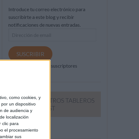
Introduce tu correo electrónico para
suscribirte a este blog y recibir
notificaciones de nuevas entradas.
Dirección
de
email
SUSCRIBIR
Únete a otros 371K suscriptores
ivo, como cookies, y
SIGUE NUESTROS TABLEROS
por un dispositivo
EN PINTEREST
ón de audiencia y
de localización
 clic para
bo el procesamiento
cambiar sus