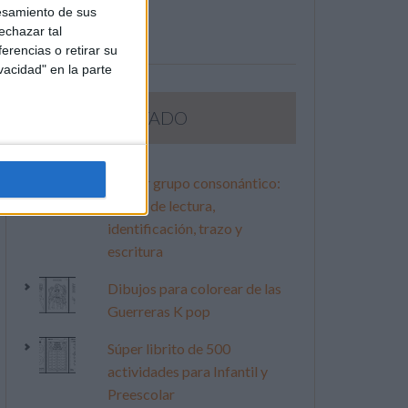
esamiento de sus
echazar tal
erencias o retirar su
vacidad" en la parte
LO MÁS VISITADO
Primer grupo consonántico:
Fichas de lectura,
identificación, trazo y
escritura
Dibujos para colorear de las
Guerreras K pop
Súper librito de 500
actividades para Infantil y
Preescolar