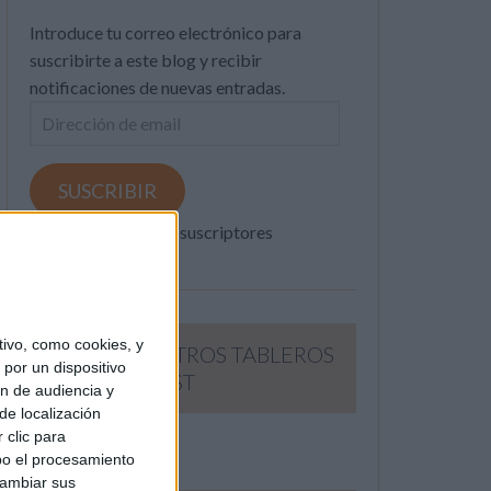
Introduce tu correo electrónico para
suscribirte a este blog y recibir
notificaciones de nuevas entradas.
Dirección
de
email
SUSCRIBIR
Únete a otros 371K suscriptores
ivo, como cookies, y
SIGUE NUESTROS TABLEROS
por un dispositivo
EN PINTEREST
ón de audiencia y
de localización
 clic para
bo el procesamiento
cambiar sus