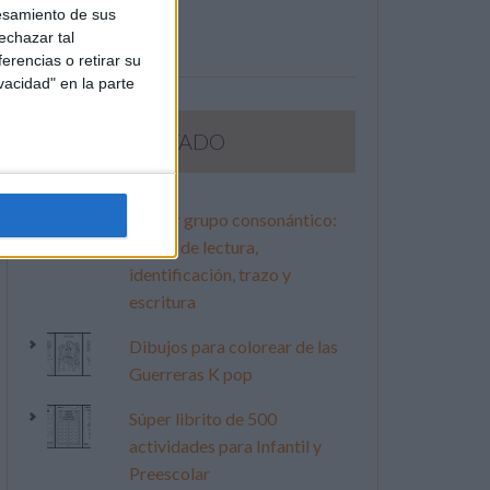
esamiento de sus
echazar tal
erencias o retirar su
vacidad" en la parte
LO MÁS VISITADO
Primer grupo consonántico:
Fichas de lectura,
identificación, trazo y
escritura
Dibujos para colorear de las
Guerreras K pop
Súper librito de 500
actividades para Infantil y
Preescolar