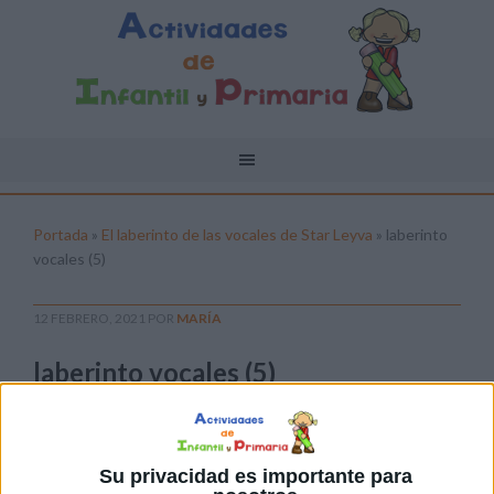
Portada
»
El laberinto de las vocales de Star Leyva
»
laberinto
vocales (5)
12 FEBRERO, 2021
POR
MARÍA
laberinto vocales (5)
Pulsa sobre el enlace para descargar el
archivo:
Su privacidad es importante para