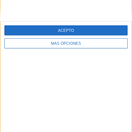
SIGUE NUESTROS TABLEROS EN
PINTEREST
ACEPTO
MÁS OPCIONES
LO MÁS VISITADO
Calendario minimalista curso 2026-2027
para docentes
Dibujos para colorear de las Guerreras K
pop