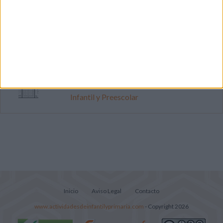
Primer grupo consonántico: Fichas de
lectura, identificación, trazo y escritura
Cuenta atrás para el gran eclipse solar
2026: Cuaderno de actividades para
descubrir el gran fenómeno
Súper librito de 500 actividades para
Infantil y Preescolar
Inicio
Aviso Legal
Contacto
www.actividadesdeinfantilyprimaria.com
- Copyright 2026