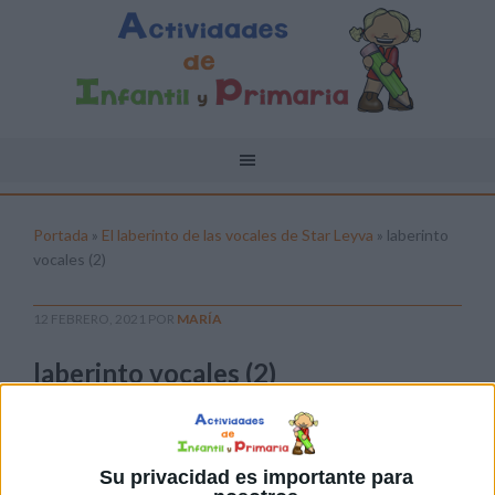
Portada
»
El laberinto de las vocales de Star Leyva
»
laberinto
vocales (2)
12 FEBRERO, 2021
POR
MARÍA
laberinto vocales (2)
Pulsa sobre el enlace para descargar el
archivo:
Su privacidad es importante para