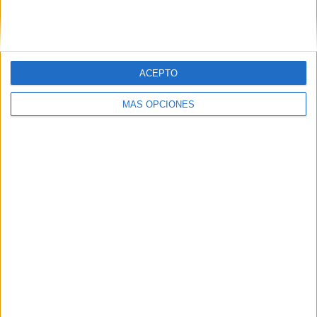
SIGUE NUESTROS TABLEROS EN
PINTEREST
ACEPTO
MÁS OPCIONES
LO MÁS VISITADO
Primer grupo consonántico: Fichas de
lectura, identificación, trazo y escritura
Mejora tu caligrafía durante las
vacaciones con este cuadernillo