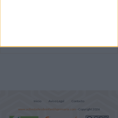
Dibujos para colorear de las Guerreras K
pop
Súper librito de 500 actividades para
Infantil y Preescolar
Lecturitas sencillas para trabajar la
comprensión lectora en nivel inicial
Inicio
Aviso Legal
Contacto
www.actividadesdeinfantilyprimaria.com
- Copyright 2026