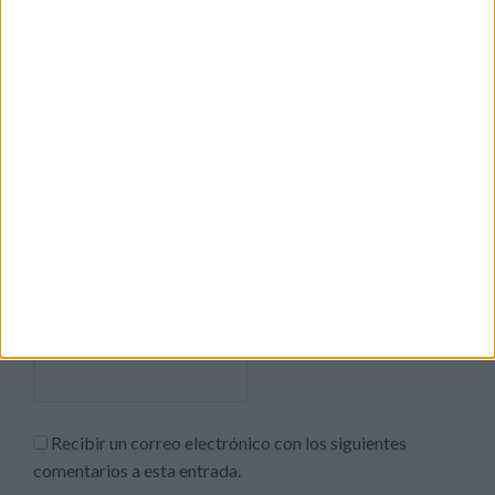
Nombre
*
Correo electrónico
*
Web
Recibir un correo electrónico con los siguientes
comentarios a esta entrada.