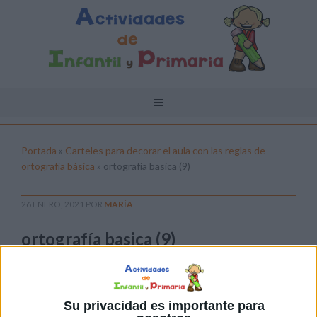
Portada
»
Carteles para decorar el aula con las reglas de
ortografía básica
»
ortografía basica (9)
26 ENERO, 2021
POR
MARÍA
ortografía basica (9)
Pulsa sobre el enlace para descargar el
archivo:
Su privacidad es importante para