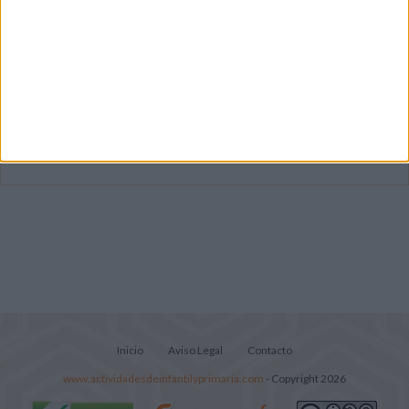
Súper librito de 500 actividades para
Infantil y Preescolar
Lecturitas sencillas para trabajar la
comprensión lectora en nivel inicial
Cuadernito aprendemos a leer letra por
letra con el método de sílabas simples
Inicio
Aviso Legal
Contacto
www.actividadesdeinfantilyprimaria.com
- Copyright 2026