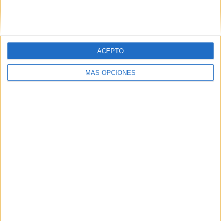
SIGUE NUESTROS TABLEROS EN
PINTEREST
ACEPTO
MÁS OPCIONES
LO MÁS VISITADO
Primer grupo consonántico: Fichas de
lectura, identificación, trazo y escritura
Dibujos para colorear de las Guerreras K
pop