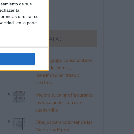
esamiento de sus
echazar tal
erencias o retirar su
vacidad" en la parte
LO MÁS VISITADO
Primer grupo consonántico:
Fichas de lectura,
identificación, trazo y
escritura
Mejora tu caligrafía durante
las vacaciones con este
cuadernillo
Dibujos para colorear de las
Guerreras K pop