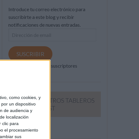
Introduce tu correo electrónico para
suscribirte a este blog y recibir
notificaciones de nuevas entradas.
Dirección
de
email
SUSCRIBIR
Únete a otros 371K suscriptores
ivo, como cookies, y
SIGUE NUESTROS TABLEROS
por un dispositivo
EN PINTEREST
ón de audiencia y
de localización
 clic para
bo el procesamiento
cambiar sus