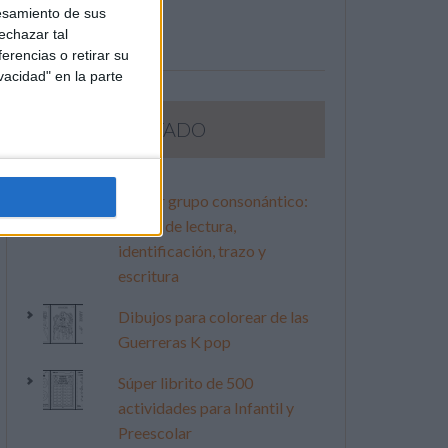
esamiento de sus
echazar tal
erencias o retirar su
vacidad" en la parte
LO MÁS VISITADO
Primer grupo consonántico:
Fichas de lectura,
identificación, trazo y
escritura
Dibujos para colorear de las
Guerreras K pop
Súper librito de 500
actividades para Infantil y
Preescolar