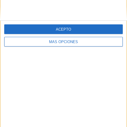
SIGUE NUESTROS TABLEROS EN
PINTEREST
ACEPTO
MÁS OPCIONES
LO MÁS VISITADO
Calendario minimalista curso 2026-2027
para docentes
Dibujos para colorear de las Guerreras K
pop