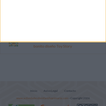
Cuenta atrás para el gran eclipse solar
2026: Cuaderno de actividades para
descubrir el gran fenómeno
Súper librito de 500 actividades para
Infantil y Preescolar
Cartelitos "Los cumpleaños del mes" con
bonito diseño Toy Story
Inicio
Aviso Legal
Contacto
www.actividadesdeinfantilyprimaria.com
- Copyright 2026