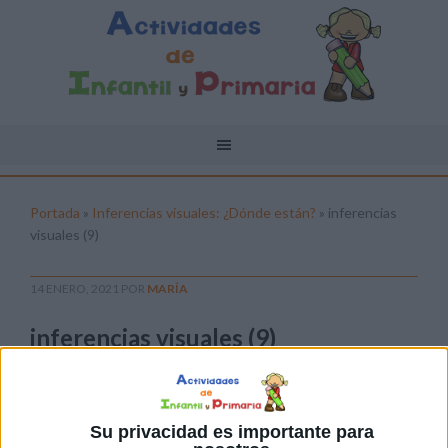
Portada
»
Inferencias visuales: ¿Dónde están?
»
inferencias
visuales (9)
14 ENERO, 2021
POR
MARÍA
inferencias visuales (9)
Pulsa sobre el enlace para descargar el
archivo:
Su privacidad es importante para