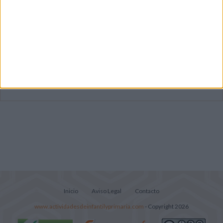
Mejora tu caligrafía durante las
vacaciones con este cuadernillo
Súper librito de 500 actividades para
Infantil y Preescolar
Portadas de Minecraft para cuadernos de
diferentes asignaturas
Inicio
Aviso Legal
Contacto
www.actividadesdeinfantilyprimaria.com
- Copyright 2026