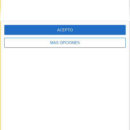
SIGUE NUESTROS TABLEROS EN
PINTEREST
ACEPTO
MÁS OPCIONES
LO MÁS VISITADO
Dibujos para colorear de las Guerreras K
pop
Primer grupo consonántico: Fichas de
lectura, identificación, trazo y escritura