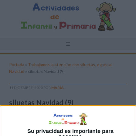
Portada
»
Trabajamos la atención con siluetas, especial
Navidad
»
siluetas Navidad (9)
11 DICIEMBRE, 2020
POR
MARÍA
siluetas Navidad (9)
Pulsa sobre el enlace para descargar el
archivo:
Su privacidad es importante para