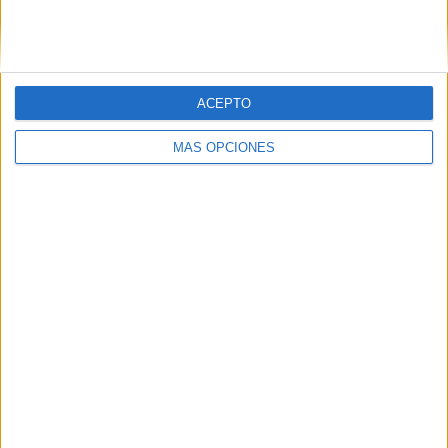
SIGUE NUESTROS TABLEROS EN
PINTEREST
ACEPTO
MÁS OPCIONES
LO MÁS VISITADO
Primer grupo consonántico: Fichas de
lectura, identificación, trazo y escritura
Mejora tu caligrafía durante las
vacaciones con este cuadernillo