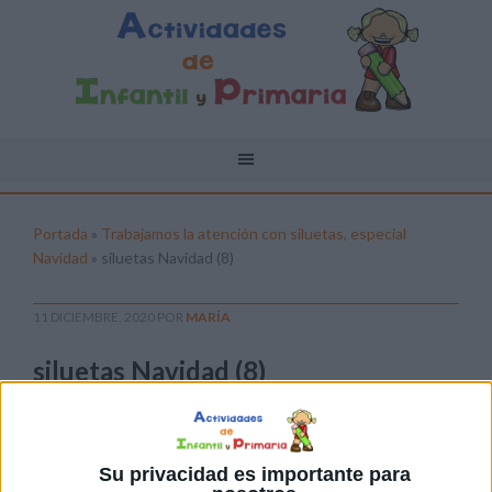
Portada
»
Trabajamos la atención con siluetas, especial
Navidad
»
siluetas Navidad (8)
11 DICIEMBRE, 2020
POR
MARÍA
siluetas Navidad (8)
Pulsa sobre el enlace para descargar el
archivo:
Su privacidad es importante para