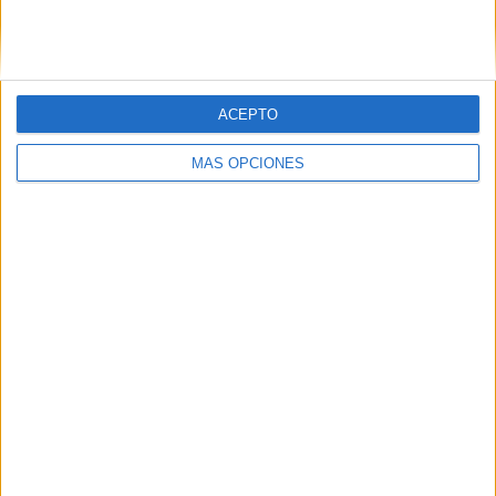
SIGUE NUESTROS TABLEROS EN
PINTEREST
ACEPTO
MÁS OPCIONES
LO MÁS VISITADO
Primer grupo consonántico: Fichas de
lectura, identificación, trazo y escritura
Mejora tu caligrafía durante las
vacaciones con este cuadernillo