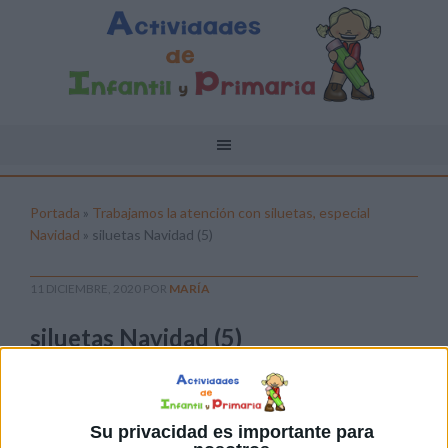
Portada
»
Trabajamos la atención con siluetas, especial
Navidad
»
siluetas Navidad (5)
11 DICIEMBRE, 2020
POR
MARÍA
siluetas Navidad (5)
Pulsa sobre el enlace para descargar el
archivo:
Su privacidad es importante para