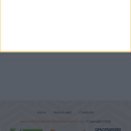
Dibujos para colorear de las Guerreras K
pop
Súper librito de 500 actividades para
Infantil y Preescolar
Lecturitas sencillas para trabajar la
comprensión lectora en nivel inicial
Inicio
Aviso Legal
Contacto
www.actividadesdeinfantilyprimaria.com
- Copyright 2026