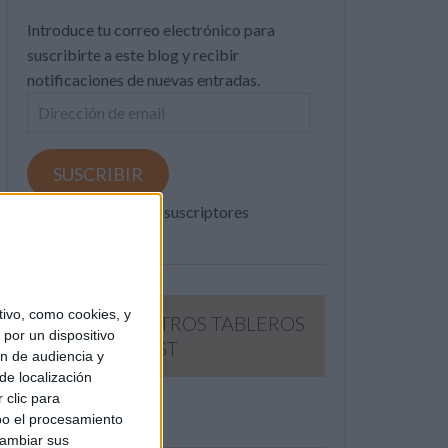
Introduce tu correo electrónico para
suscribirte a este blog y recibir
notificaciones de nuevas entradas.
Dirección
de
email
SUSCRIBIR
Únete a otros 371K suscriptores
ivo, como cookies, y
SIGUE NUESTROS TABLEROS
por un dispositivo
EN PINTEREST
ón de audiencia y
de localización
 clic para
bo el procesamiento
cambiar sus