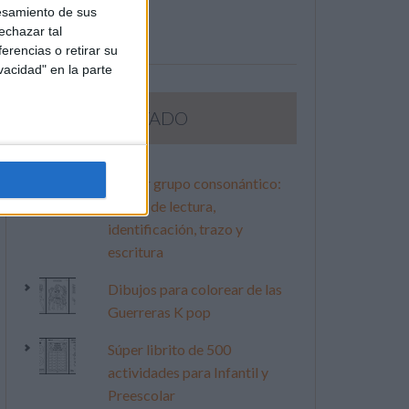
esamiento de sus
echazar tal
erencias o retirar su
vacidad" en la parte
LO MÁS VISITADO
Primer grupo consonántico:
Fichas de lectura,
identificación, trazo y
escritura
Dibujos para colorear de las
Guerreras K pop
Súper librito de 500
actividades para Infantil y
Preescolar