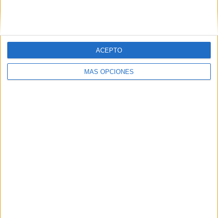
SIGUE NUESTROS TABLEROS EN
PINTEREST
ACEPTO
MÁS OPCIONES
LO MÁS VISITADO
Primer grupo consonántico: Fichas de
lectura, identificación, trazo y escritura
Dibujos para colorear de las Guerreras K
pop