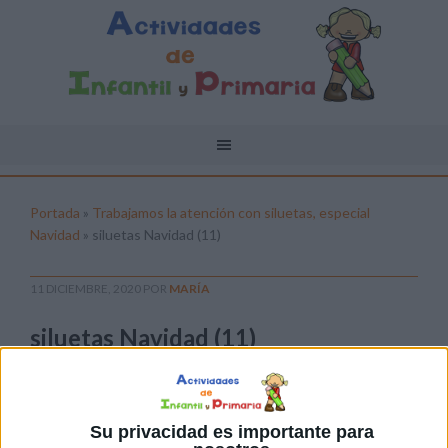
Portada
»
Trabajamos la atención con siluetas, especial
Navidad
»
siluetas Navidad (11)
11 DICIEMBRE, 2020
POR
MARÍA
siluetas Navidad (11)
Pulsa sobre el enlace para descargar el
archivo:
Su privacidad es importante para