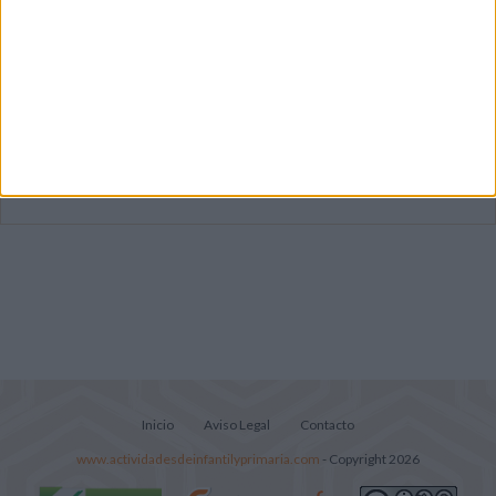
Súper librito de 500 actividades para
Infantil y Preescolar
Lecturitas sencillas para trabajar la
comprensión lectora en nivel inicial
Mejora tu caligrafía durante las
vacaciones con este cuadernillo
Inicio
Aviso Legal
Contacto
www.actividadesdeinfantilyprimaria.com
- Copyright 2026