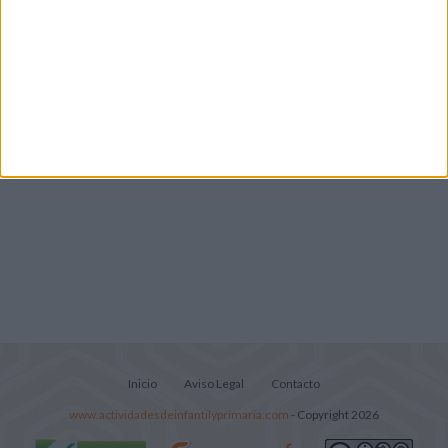
Lecturitas sencillas para trabajar la
comprensión lectora en nivel inicial
Inicio
Aviso Legal
Contacto
www.actividadesdeinfantilyprimaria.com
- Copyright 2026