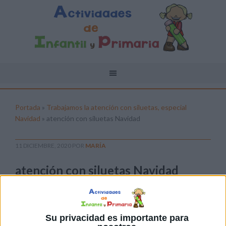
Portada
»
Trabajamos la atención con siluetas, especial
Navidad
»
atención con siluetas Navidad
11 DICIEMBRE, 2020
POR
MARÍA
atención con siluetas Navidad
Pulsa sobre el enlace para descargar el
archivo:
Su privacidad es importante para