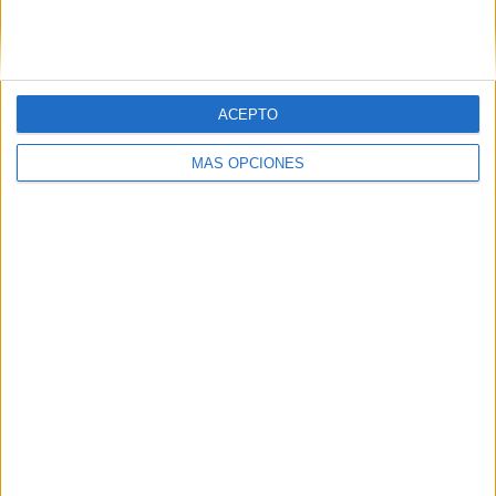
ACEPTO
LO MÁS VISITADO
MÁS OPCIONES
Primer grupo consonántico: Fichas de
lectura, identificación, trazo y escritura
Dibujos para colorear de las Guerreras K
pop
Súper librito de 500 actividades para
Infantil y Preescolar
Cuadernito aprendemos a leer letra por
letra con el método de sílabas simples