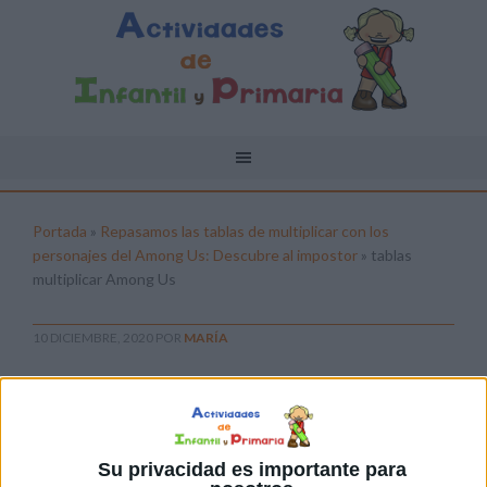
Portada
»
Repasamos las tablas de multiplicar con los
personajes del Among Us: Descubre al impostor
»
tablas
multiplicar Among Us
10 DICIEMBRE, 2020
POR
MARÍA
tablas multiplicar Among Us
Pulsa sobre el enlace para descargar el
archivo:
Su privacidad es importante para