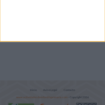
Infantil y Preescolar
Portadas de Minecraft para cuadernos de
diferentes asignaturas
Inicio
Aviso Legal
Contacto
www.actividadesdeinfantilyprimaria.com
- Copyright 2026