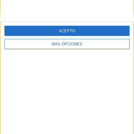
ACEPTO
MÁS OPCIONES
LO MÁS VISITADO
Dibujos para colorear de las Guerreras K
pop
Primer grupo consonántico: Fichas de
lectura, identificación, trazo y escritura
Mejora tu caligrafía durante las
vacaciones con este cuadernillo
Súper librito de 500 actividades para