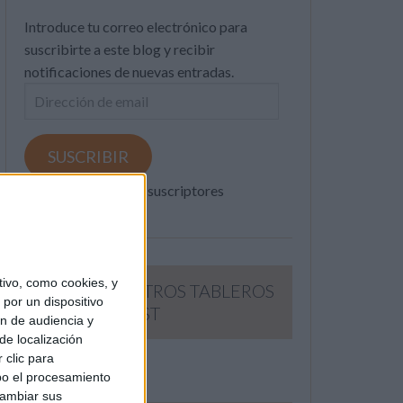
Introduce tu correo electrónico para
suscribirte a este blog y recibir
notificaciones de nuevas entradas.
Dirección
de
email
SUSCRIBIR
Únete a otros 371K suscriptores
ivo, como cookies, y
SIGUE NUESTROS TABLEROS
por un dispositivo
EN PINTEREST
ón de audiencia y
de localización
 clic para
bo el procesamiento
cambiar sus