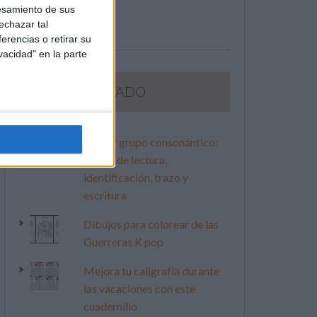
esamiento de sus
echazar tal
erencias o retirar su
vacidad" en la parte
LO MÁS VISITADO
Primer grupo consonántico:
Fichas de lectura,
identificación, trazo y
escritura
Dibujos para colorear de las
Guerreras K pop
Mejora tu caligrafía durante
las vacaciones con este
cuadernillo