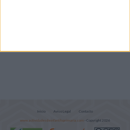
Lecturitas sencillas para trabajar la
comprensión lectora en nivel inicial
Inicio
Aviso Legal
Contacto
www.actividadesdeinfantilyprimaria.com
- Copyright 2026