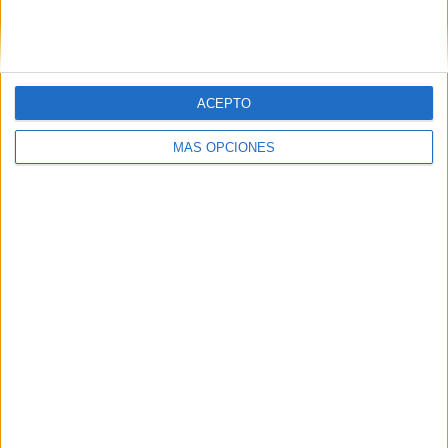
ACEPTO
LO MÁS VISITADO
MÁS OPCIONES
Primer grupo consonántico: Fichas de
lectura, identificación, trazo y escritura
Dibujos para colorear de las Guerreras K
pop
Súper librito de 500 actividades para
Infantil y Preescolar
Cuadernito aprendemos a leer letra por
letra con el método de sílabas simples