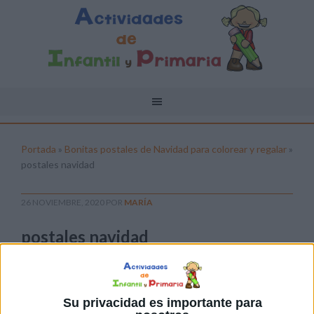
Portada
»
Bonitas postales de Navidad para colorear y regalar
»
postales navidad
26 NOVIEMBRE, 2020
POR
MARÍA
postales navidad
Pulsa sobre el enlace para descargar el
archivo:
Su privacidad es importante para