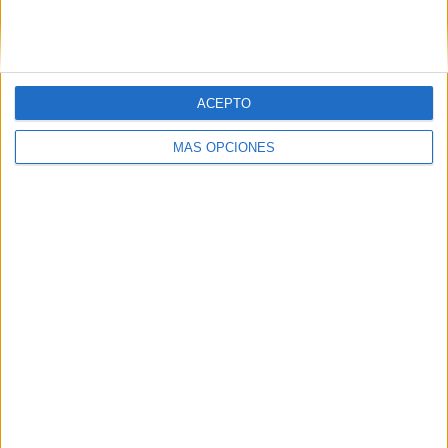
SIGUE NUESTROS TABLEROS EN
PINTEREST
ACEPTO
MÁS OPCIONES
LO MÁS VISITADO
Primer grupo consonántico: Fichas de
lectura, identificación, trazo y escritura
Dibujos para colorear de las Guerreras K
pop