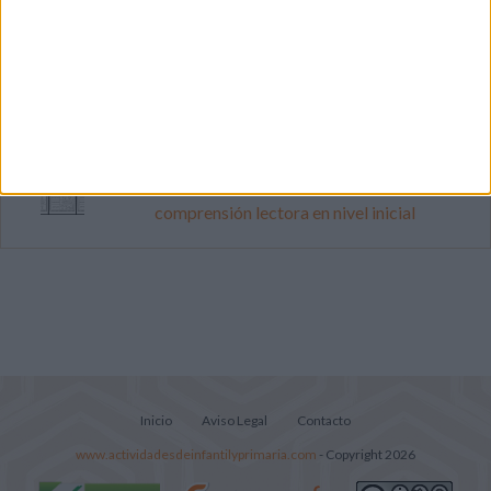
Súper librito de 500 actividades para
Infantil y Preescolar
Cuadernito aprendemos a leer letra por
letra con el método de sílabas simples
Lecturitas sencillas para trabajar la
comprensión lectora en nivel inicial
Inicio
Aviso Legal
Contacto
www.actividadesdeinfantilyprimaria.com
- Copyright 2026