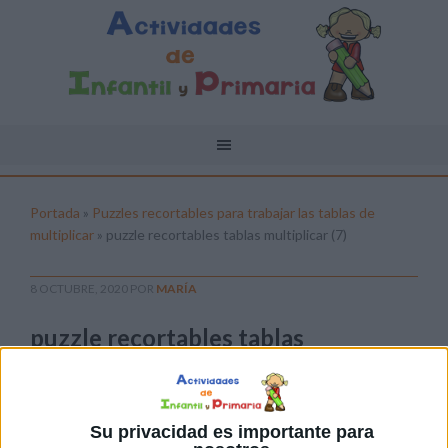
Portada
»
Puzzles recortables para trabajar las tablas de
multiplicar
»
puzzle recortables tablas multiplicar (7)
8 OCTUBRE, 2020
POR
MARÍA
puzzle recortables tablas
multiplicar (7)
Pulsa sobre el enlace para descargar el
archivo:
Su privacidad es importante para