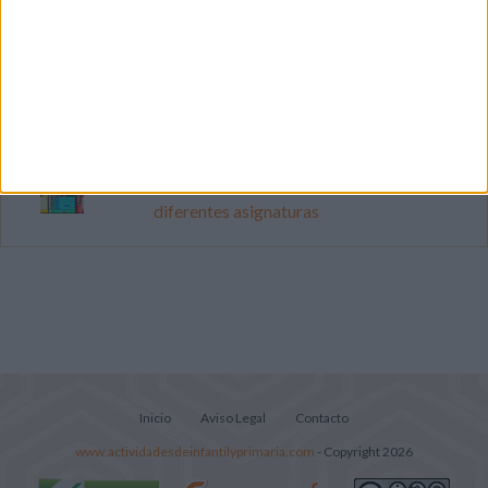
Mejora tu caligrafía durante las
vacaciones con este cuadernillo
Súper librito de 500 actividades para
Infantil y Preescolar
Portadas de Minecraft para cuadernos de
diferentes asignaturas
Inicio
Aviso Legal
Contacto
www.actividadesdeinfantilyprimaria.com
- Copyright 2026