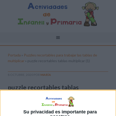
Portada
»
Puzzles recortables para trabajar las tablas de
multiplicar
»
puzzle recortables tablas multiplicar (1)
8 OCTUBRE, 2020
POR
MARÍA
puzzle recortables tablas
multiplicar (1)
Pulsa sobre el enlace para descargar el
archivo:
Su privacidad es importante para