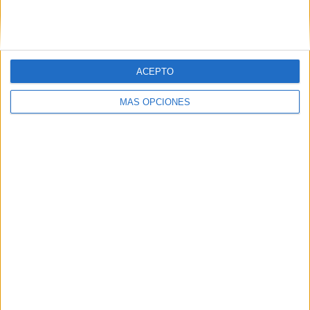
SIGUE NUESTROS TABLEROS EN
PINTEREST
ACEPTO
MÁS OPCIONES
LO MÁS VISITADO
Dibujos para colorear de las Guerreras K
pop
Primer grupo consonántico: Fichas de
lectura, identificación, trazo y escritura