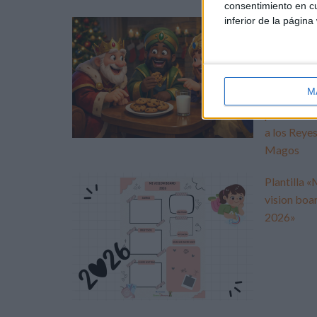
consentimiento en cu
inferior de la página
Planifica l
noche más
mágica del
año: Todo 
M
necesario
para recibi
a los Reye
Magos
Plantilla «
vision boa
2026»