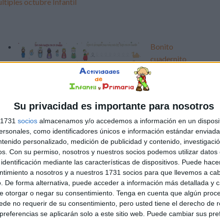
ltiples octubre Infantil
Bonito
cuadernito
ra
de
pasatiempos
para
Su privacidad es importante para nosotros
resolver el
día de Reyes
s 1731
socios
almacenamos y/o accedemos a información en un disposit
sonales, como identificadores únicos e información estándar enviada 
ntenido personalizado, medición de publicidad y contenido, investigaci
Banderines
os.
Con su permiso, nosotros y nuestros socios podemos utilizar datos 
s
«Asi fueron
identificación mediante las características de dispositivos. Puede hacer
mis
ntimiento a nosotros y a nuestros 1731 socios para que llevemos a ca
vacaciones
. De forma alternativa, puede acceder a información más detallada y 
n
de
e otorgar o negar su consentimiento.
Tenga en cuenta que algún proc
Navidad…»
de no requerir de su consentimiento, pero usted tiene el derecho de r
referencias se aplicarán solo a este sitio web. Puede cambiar sus pref