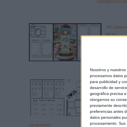
Inteligencias mu
Mi cámara
de los
deseos pa
2026
Nosotros y nuestro
procesamos datos per
para publicidad y co
Pack
desarrollo de servici
actividade
geográfica precisa e 
inicio de
otorgarnos su conse
trimestre:
previamente descrito
Reconecta
preferencias antes d
do tras las
datos personales pue
procesamiento. Sus p
vacaciones