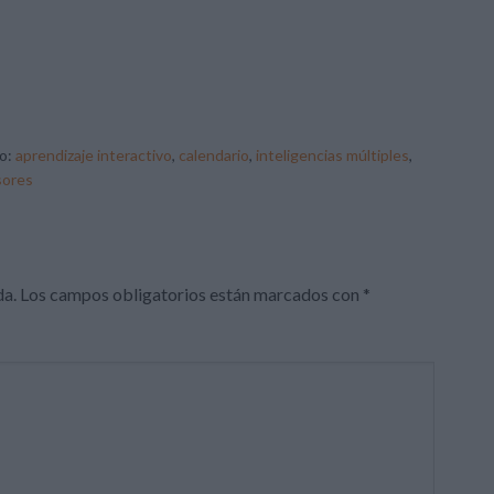
o:
aprendizaje interactivo
,
calendario
,
inteligencias múltiples
,
sores
da.
Los campos obligatorios están marcados con
*