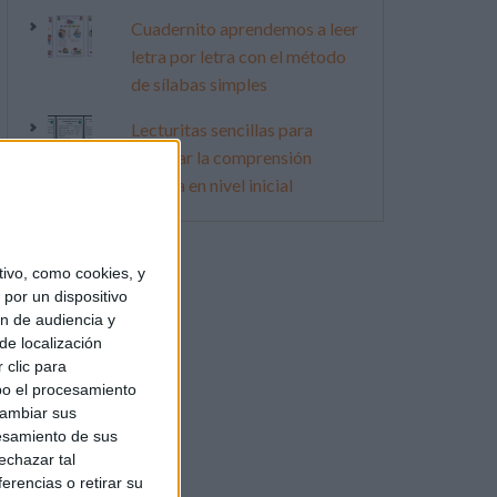
Cuadernito aprendemos a leer
letra por letra con el método
de sílabas simples
Lecturitas sencillas para
trabajar la comprensión
lectora en nivel inicial
ivo, como cookies, y
por un dispositivo
ón de audiencia y
de localización
 clic para
bo el procesamiento
cambiar sus
esamiento de sus
echazar tal
erencias o retirar su