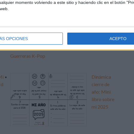
alquier momento volviendo a este sitio y haciendo clic en el botón "Pri
 web.
a
Dibujos para
colorear y
dar la
lo
bienvenida
ÁS OPCIONES
ACEPTO
al 2026 con
r
las
s
Guerreras K-Pop
Mi
Dinámica
rd
cierre de
año: Mini
libro sobre
mi 2025