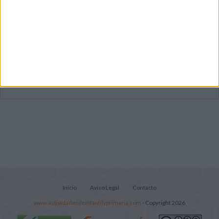
Dibujos para colorear de las Guerreras K
pop
Súper librito de 500 actividades para
Infantil y Preescolar
Lecturitas sencillas para trabajar la
comprensión lectora en nivel inicial
Inicio
Aviso Legal
Contacto
www.actividadesdeinfantilyprimaria.com
- Copyright 2026