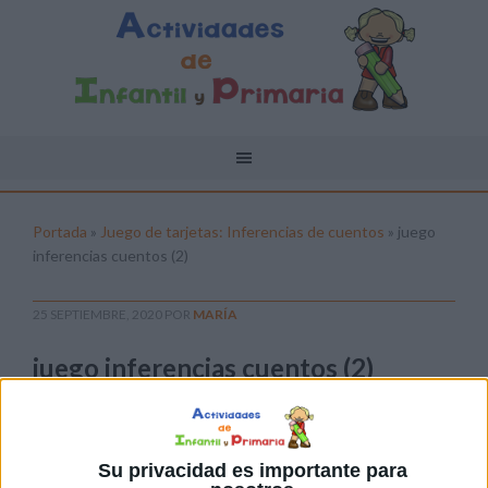
Portada
»
Juego de tarjetas: Inferencias de cuentos
»
juego
inferencias cuentos (2)
25 SEPTIEMBRE, 2020
POR
MARÍA
juego inferencias cuentos (2)
Pulsa sobre el enlace para descargar el
archivo:
Su privacidad es importante para