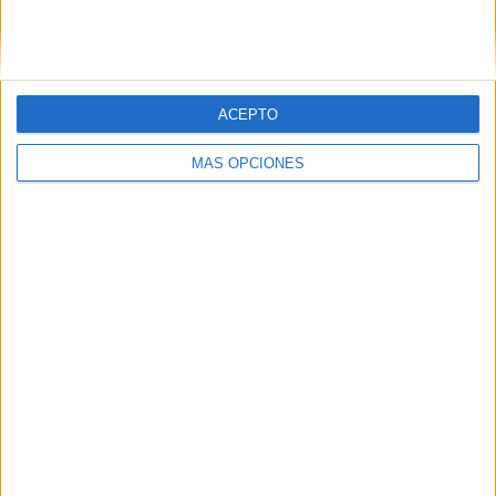
SIGUE NUESTROS TABLEROS EN
PINTEREST
ACEPTO
MÁS OPCIONES
LO MÁS VISITADO
Primer grupo consonántico: Fichas de
lectura, identificación, trazo y escritura
Mejora tu caligrafía durante las
vacaciones con este cuadernillo