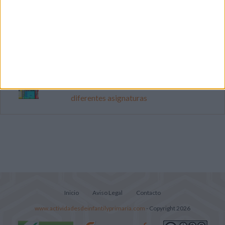
Cuenta atrás para el gran eclipse solar
2026: Cuaderno de actividades para
descubrir el gran fenómeno
Súper librito de 500 actividades para
Infantil y Preescolar
Portadas de Minecraft para cuadernos de
diferentes asignaturas
Inicio
Aviso Legal
Contacto
www.actividadesdeinfantilyprimaria.com
- Copyright 2026