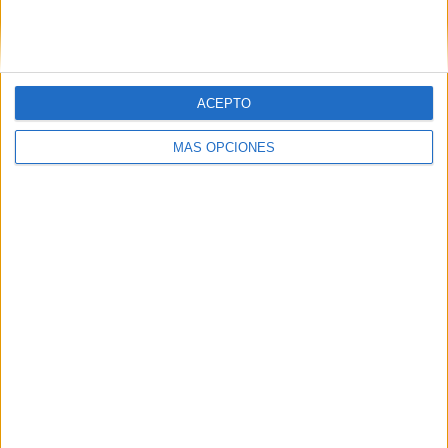
SIGUE NUESTROS TABLEROS EN
PINTEREST
ACEPTO
MÁS OPCIONES
LO MÁS VISITADO
Calendario minimalista curso 2026-2027
para docentes
Dibujos para colorear de las Guerreras K
pop