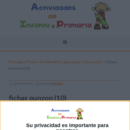
Portada
»
Fichas de animalitos para picar con punzón
»
fichas
punzon (10)
15 SEPTIEMBRE, 2020
POR
MARÍA
fichas punzon (10)
Pulsa sobre el enlace para descargar el
archivo:
Su privacidad es importante para