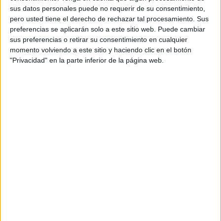
sus datos personales puede no requerir de su consentimiento,
pero usted tiene el derecho de rechazar tal procesamiento. Sus
preferencias se aplicarán solo a este sitio web. Puede cambiar
sus preferencias o retirar su consentimiento en cualquier
momento volviendo a este sitio y haciendo clic en el botón
SUSCRIBETE
"Privacidad" en la parte inferior de la página web.
Introduce tu correo electrónico para suscribirte a este blog
y recibir notificaciones de nuevas entradas.
Dirección
de
email
SUSCRIBIR
Únete a otros 371K suscriptores