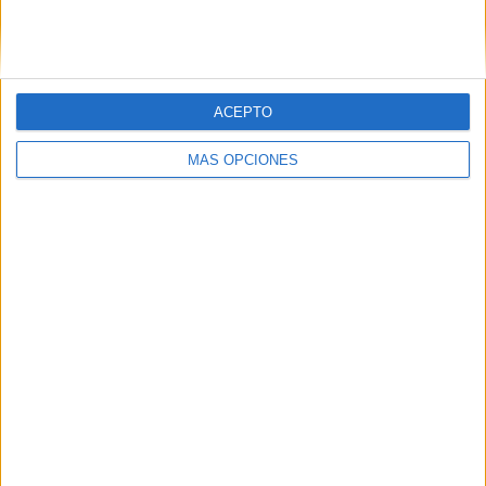
SIGUE NUESTROS TABLEROS EN
PINTEREST
ACEPTO
MÁS OPCIONES
LO MÁS VISITADO
Calendario minimalista curso 2026-2027
para docentes
Dibujos para colorear de las Guerreras K
pop