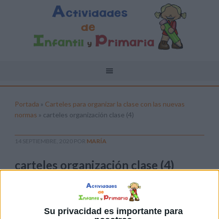
Portada
»
Carteles para organizar la clase con las nuevas
normas
»
carteles organización clase (4)
14 SEPTIEMBRE, 2020
POR
MARÍA
carteles organización clase (4)
Pulsa sobre el enlace para descargar el
archivo:
Su privacidad es importante para