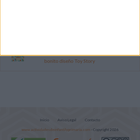
Cuenta atrás para el gran eclipse solar
2026: Cuaderno de actividades para
descubrir el gran fenómeno
Súper librito de 500 actividades para
Infantil y Preescolar
Cartelitos "Los cumpleaños del mes" con
bonito diseño Toy Story
Inicio
Aviso Legal
Contacto
www.actividadesdeinfantilyprimaria.com
- Copyright 2026