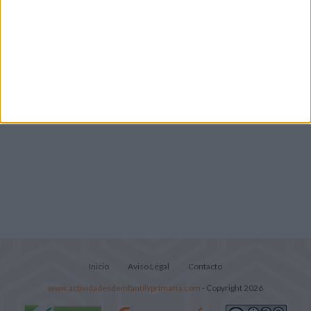
Lecturitas sencillas para trabajar la
comprensión lectora en nivel inicial
Inicio
Aviso Legal
Contacto
www.actividadesdeinfantilyprimaria.com
- Copyright 2026