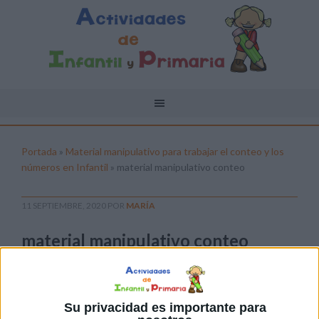
Portada
»
Material manipulativo para trabajar el conteo y los
números en Infantil
»
material manipulativo conteo
11 SEPTIEMBRE, 2020
POR
MARÍA
material manipulativo conteo
Pulsa sobre el enlace para descargar el
archivo:
Su privacidad es importante para