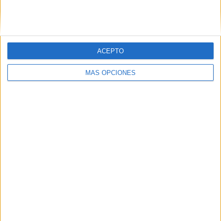
ACEPTO
LO MÁS VISITADO
MÁS OPCIONES
Primer grupo consonántico: Fichas de
lectura, identificación, trazo y escritura
Dibujos para colorear de las Guerreras K
pop
Súper librito de 500 actividades para
Infantil y Preescolar
Mejora tu caligrafía durante las
vacaciones con este cuadernillo