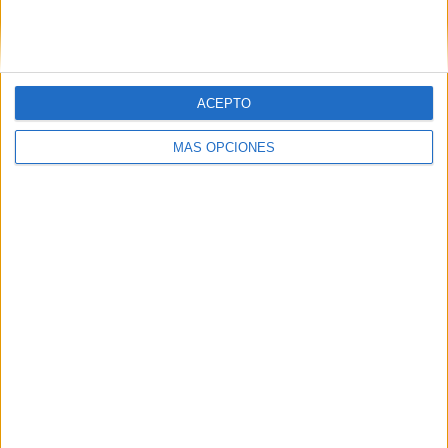
SIGUE NUESTROS TABLEROS EN
PINTEREST
ACEPTO
MÁS OPCIONES
LO MÁS VISITADO
Primer grupo consonántico: Fichas de
lectura, identificación, trazo y escritura
Dibujos para colorear de las Guerreras K
pop