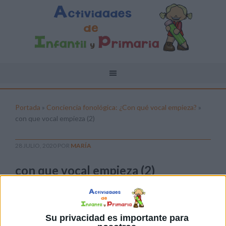
Portada
»
Conciencia fonológica: ¿Con qué vocal empieza?
»
con que vocal empieza (2)
28 JULIO, 2020
POR
MARÍA
con que vocal empieza (2)
Pulsa sobre el enlace para descargar el
archivo:
Su privacidad es importante para