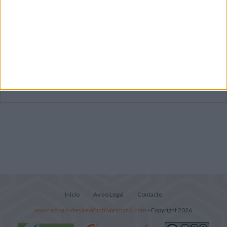
Súper librito de 500 actividades para
Infantil y Preescolar
Cuadernito aprendemos a leer letra por
letra con el método de sílabas simples
Lecturitas sencillas para trabajar la
comprensión lectora en nivel inicial
Inicio
Aviso Legal
Contacto
www.actividadesdeinfantilyprimaria.com
- Copyright 2026