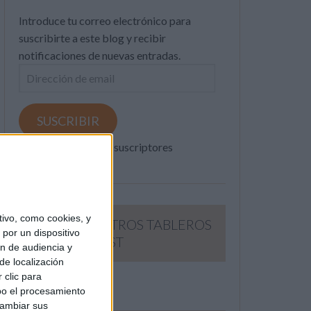
Introduce tu correo electrónico para
suscribirte a este blog y recibir
notificaciones de nuevas entradas.
Dirección
de
email
SUSCRIBIR
Únete a otros 371K suscriptores
ivo, como cookies, y
SIGUE NUESTROS TABLEROS
por un dispositivo
EN PINTEREST
ón de audiencia y
de localización
 clic para
bo el procesamiento
cambiar sus