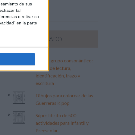
esamiento de sus
echazar tal
erencias o retirar su
vacidad" en la parte
LO MÁS VISITADO
Primer grupo consonántico:
Fichas de lectura,
identificación, trazo y
escritura
Dibujos para colorear de las
Guerreras K pop
Súper librito de 500
actividades para Infantil y
Preescolar