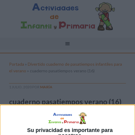
Portada
»
Divertido cuaderno de pasatiempos infantiles para
el verano
»
cuaderno pasatiempos verano (16)
1 JULIO, 2020
POR
MARÍA
cuaderno pasatiempos verano (16)
Pulsa sobre el enlace para descargar el
archivo:
Su privacidad es importante para