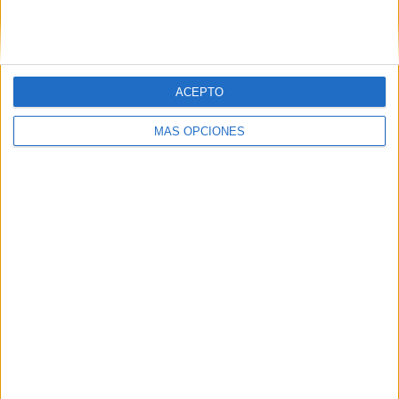
SIGUE NUESTROS TABLEROS EN
PINTEREST
ACEPTO
MÁS OPCIONES
LO MÁS VISITADO
Primer grupo consonántico: Fichas de
lectura, identificación, trazo y escritura
Dibujos para colorear de las Guerreras K
pop