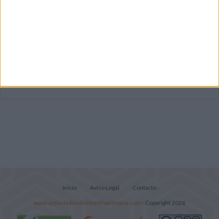
Mejora tu caligrafía durante las
vacaciones con este cuadernillo
Súper librito de 500 actividades para
Infantil y Preescolar
Lecturitas sencillas para trabajar la
comprensión lectora en nivel inicial
Inicio
Aviso Legal
Contacto
www.actividadesdeinfantilyprimaria.com
- Copyright 2026