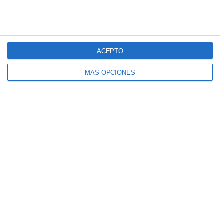
SIGUE NUESTROS TABLEROS EN
PINTEREST
ACEPTO
MÁS OPCIONES
LO MÁS VISITADO
Primer grupo consonántico: Fichas de
lectura, identificación, trazo y escritura
Dibujos para colorear de las Guerreras K
pop