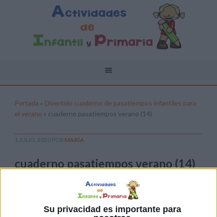
Portada
»
Divertido cuaderno de pasatiempos infantiles para
el verano
»
cuaderno pasatiempos verano (14)
1 JULIO, 2020
POR
MARÍA
cuaderno pasatiempos verano (14)
Pulsa sobre el enlace para descargar el
archivo:
Su privacidad es importante para