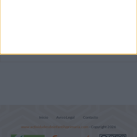
Mejora tu caligrafía durante las
vacaciones con este cuadernillo
Súper librito de 500 actividades para
Infantil y Preescolar
Lecturitas sencillas para trabajar la
comprensión lectora en nivel inicial
Inicio
Aviso Legal
Contacto
www.actividadesdeinfantilyprimaria.com
- Copyright 2026