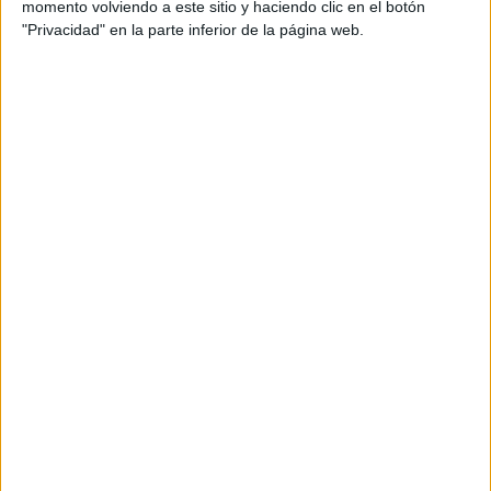
momento volviendo a este sitio y haciendo clic en el botón
"Privacidad" en la parte inferior de la página web.
DESCARGAR EN FORMATO PDF
listado deberes verano
Mi cámara de
los deseos
para 2026
Bonito
cuadernito de
pasatiempos
para resolver