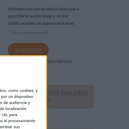
Introduce tu correo electrónico para
suscribirte a este blog y recibir
notificaciones de nuevas entradas.
Dirección
de
email
SUSCRIBIR
Únete a otros 371K suscriptores
ivo, como cookies, y
SIGUE NUESTROS TABLEROS
por un dispositivo
EN PINTEREST
ón de audiencia y
de localización
 clic para
bo el procesamiento
cambiar sus