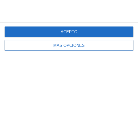
SIGUE NUESTROS TABLEROS EN
PINTEREST
ACEPTO
MÁS OPCIONES
LO MÁS VISITADO
Calendario minimalista curso 2026-2027
para docentes
Dibujos para colorear de las Guerreras K
pop