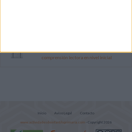
Cuenta atrás para el gran eclipse solar
2026: Cuaderno de actividades para
descubrir el gran fenómeno
Súper librito de 500 actividades para
Infantil y Preescolar
Lecturitas sencillas para trabajar la
comprensión lectora en nivel inicial
Inicio
Aviso Legal
Contacto
www.actividadesdeinfantilyprimaria.com
- Copyright 2026