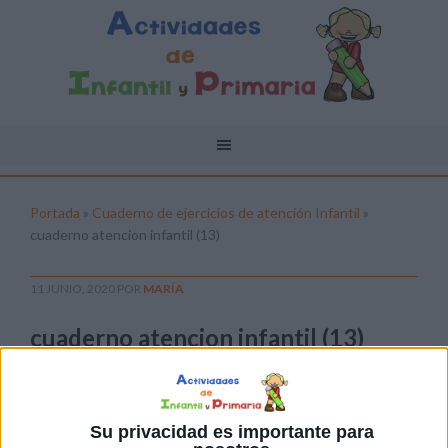
Portada
»
Cuaderno de ejercicios de atención Infantil
»
cuaderno atencion infantil (13)
11 JUNIO, 2020
POR
MARÍA
cuaderno atencion infantil (13)
Pulsa sobre el enlace para descargar el
archivo:
Su privacidad es importante para