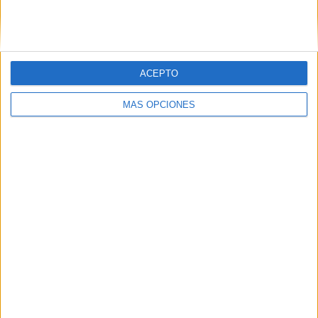
SIGUE NUESTROS TABLEROS EN
PINTEREST
ACEPTO
MÁS OPCIONES
LO MÁS VISITADO
Primer grupo consonántico: Fichas de
lectura, identificación, trazo y escritura
Mejora tu caligrafía durante las
vacaciones con este cuadernillo