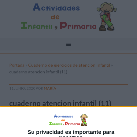
Portada
»
Cuaderno de ejercicios de atención Infantil
»
cuaderno atencion infantil (11)
11 JUNIO, 2020
POR
MARÍA
cuaderno atencion infantil (11)
Pulsa sobre el enlace para descargar el
archivo:
Su privacidad es importante para