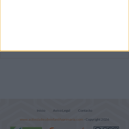
Dibujos para colorear de las Guerreras K
pop
Súper librito de 500 actividades para
Infantil y Preescolar
Lecturitas sencillas para trabajar la
comprensión lectora en nivel inicial
Inicio
Aviso Legal
Contacto
www.actividadesdeinfantilyprimaria.com
- Copyright 2026