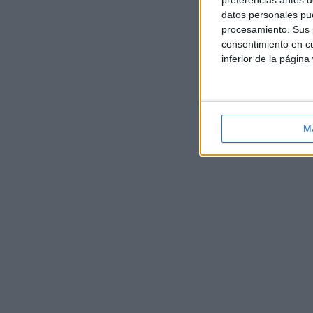
preferencias antes d
datos personales pue
procesamiento. Sus p
consentimiento en cu
inferior de la página
M