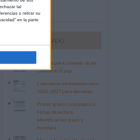
esamiento de sus
echazar tal
erencias o retirar su
vacidad" en la parte
LO MÁS VISITADO
Dibujos para colorear de las
Guerreras K pop
Calendario minimalista curso
2026-2027 para docentes
Primer grupo consonántico:
Fichas de lectura,
identificación, trazo y
escritura