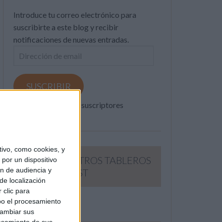
Introduce tu correo electrónico para
suscribirte a este blog y recibir
notificaciones de nuevas entradas.
Dirección
de
email
SUSCRIBIR
Únete a otros 371K suscriptores
ivo, como cookies, y
SIGUE NUESTROS TABLEROS
por un dispositivo
ón de audiencia y
EN PINTEREST
de localización
 clic para
bo el procesamiento
cambiar sus