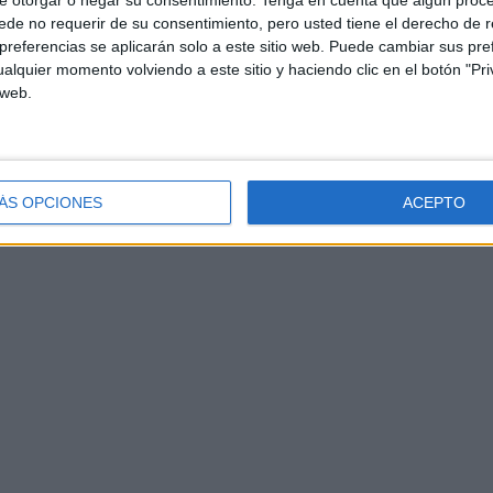
e otorgar o negar su consentimiento.
Tenga en cuenta que algún proc
de no requerir de su consentimiento, pero usted tiene el derecho de r
referencias se aplicarán solo a este sitio web. Puede cambiar sus pref
alquier momento volviendo a este sitio y haciendo clic en el botón "Pri
 web.
ÁS OPCIONES
ACEPTO