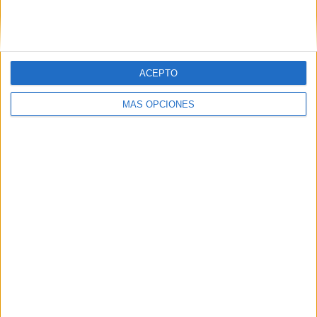
SIGUE NUESTROS TABLEROS EN
PINTEREST
ACEPTO
MÁS OPCIONES
LO MÁS VISITADO
Calendario minimalista curso 2026-2027
para docentes
Dibujos para colorear de las Guerreras K
pop