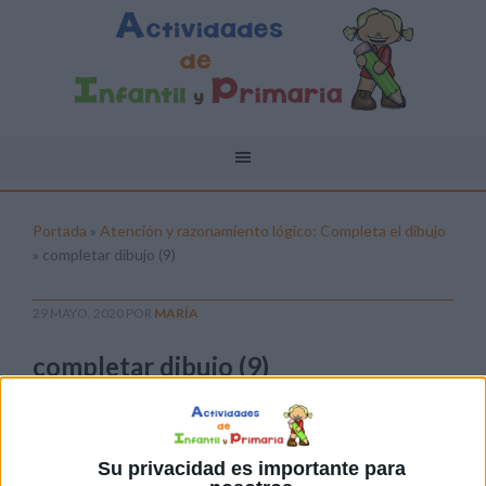
Portada
»
Atención y razonamiento lógico: Completa el dibujo
»
completar dibujo (9)
29 MAYO, 2020
POR
MARÍA
completar dibujo (9)
Pulsa sobre el enlace para descargar el
archivo:
Su privacidad es importante para