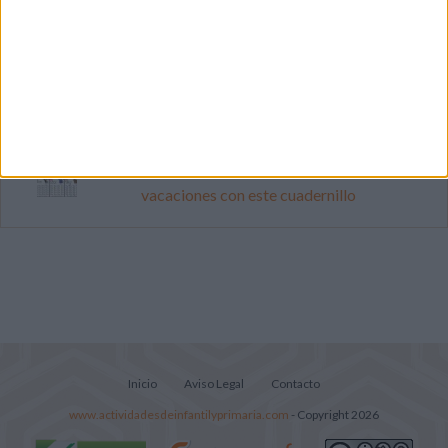
Primer grupo consonántico: Fichas de
lectura, identificación, trazo y escritura
Cuenta atrás para el gran eclipse solar
2026: Cuaderno de actividades para
descubrir el gran fenómeno
Mejora tu caligrafía durante las
vacaciones con este cuadernillo
Inicio
Aviso Legal
Contacto
www.actividadesdeinfantilyprimaria.com
- Copyright 2026