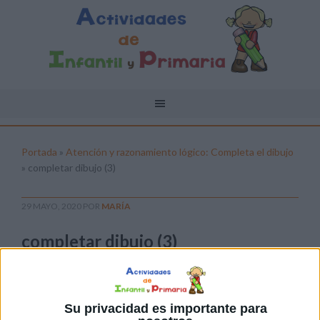
Portada
»
Atención y razonamiento lógico: Completa el dibujo
»
completar dibujo (3)
29 MAYO, 2020
POR
MARÍA
completar dibujo (3)
Pulsa sobre el enlace para descargar el
archivo:
Su privacidad es importante para