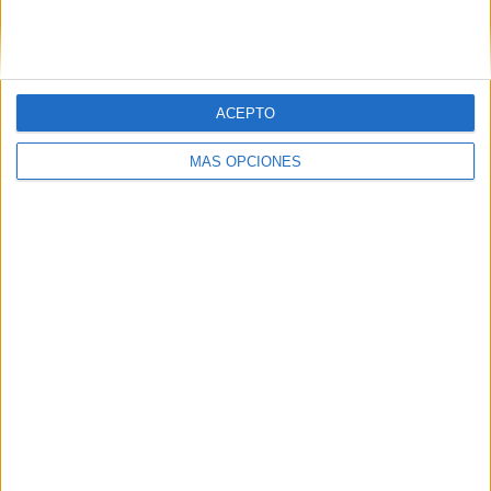
SIGUE NUESTROS TABLEROS EN
PINTEREST
ACEPTO
MÁS OPCIONES
LO MÁS VISITADO
Primer grupo consonántico: Fichas de
lectura, identificación, trazo y escritura
Dibujos para colorear de las Guerreras K
pop