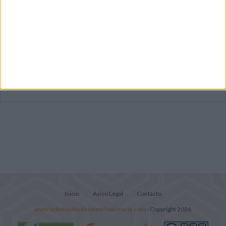
Súper librito de 500 actividades para
Infantil y Preescolar
Mejora tu caligrafía durante las
vacaciones con este cuadernillo
Lecturitas sencillas para trabajar la
comprensión lectora en nivel inicial
Inicio
Aviso Legal
Contacto
www.actividadesdeinfantilyprimaria.com
- Copyright 2026