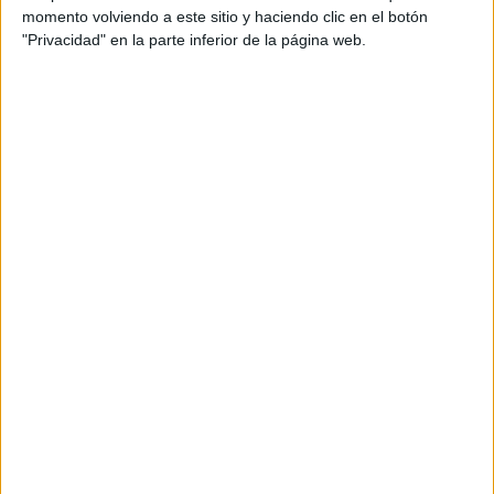
para resolver
momento volviendo a este sitio y haciendo clic en el botón
el día de
"Privacidad" en la parte inferior de la página web.
Reyes
Pack
actividades
inicio de
trimestre:
Reconectand
o tras las
vacaciones
Banderines
«Asi fueron
mis
vacaciones de
Navidad…»