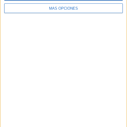
MÁS OPCIONES
Responder
Deja una respuesta
Tu dirección de correo electrónico no será publicada.
Los
campos obligatorios están marcados con
*
Comentario
*