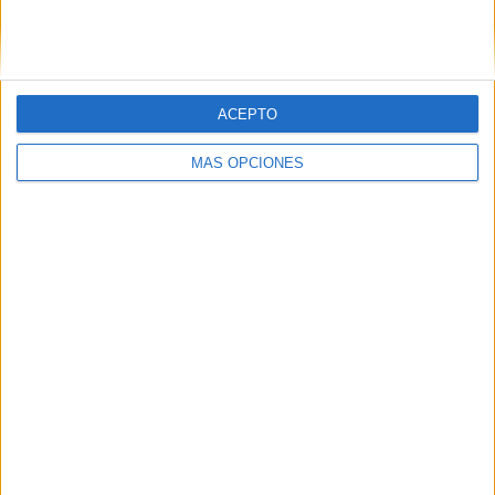
SIGUE NUESTROS TABLEROS EN
PINTEREST
ACEPTO
MÁS OPCIONES
LO MÁS VISITADO
Primer grupo consonántico: Fichas de
lectura, identificación, trazo y escritura
Dibujos para colorear de las Guerreras K
pop