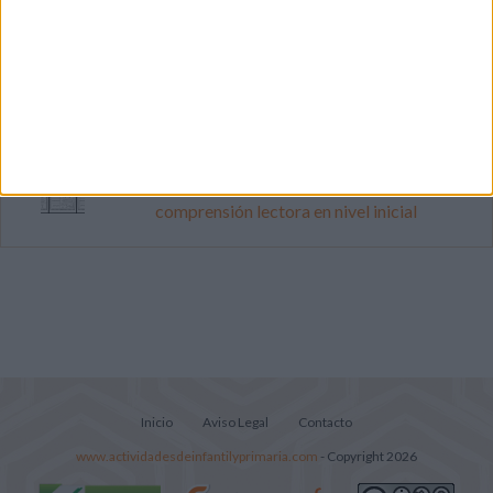
Súper librito de 500 actividades para
Infantil y Preescolar
Mejora tu caligrafía durante las
vacaciones con este cuadernillo
Lecturitas sencillas para trabajar la
comprensión lectora en nivel inicial
Inicio
Aviso Legal
Contacto
www.actividadesdeinfantilyprimaria.com
- Copyright 2026