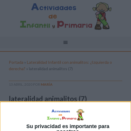
Portada
»
Lateralidad Infantil con animalitos: ¿Izquierda o
derecha?
»
lateralidad animalitos (7)
13 ABRIL, 2020
POR
MARÍA
lateralidad animalitos (7)
Pulsa sobre el enlace para descargar el
archivo:
Su privacidad es importante para