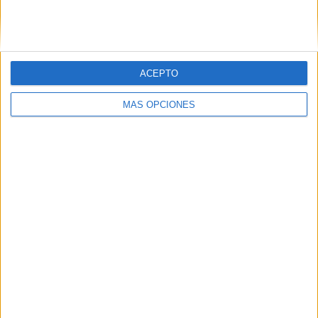
SIGUE NUESTROS TABLEROS EN
PINTEREST
ACEPTO
MÁS OPCIONES
LO MÁS VISITADO
Primer grupo consonántico: Fichas de
lectura, identificación, trazo y escritura
Dibujos para colorear de las Guerreras K
pop